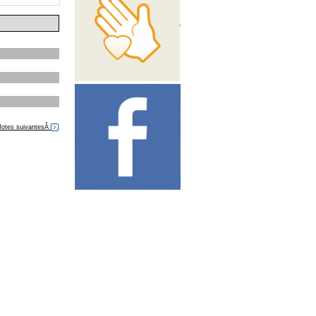
otes suivantesÂ