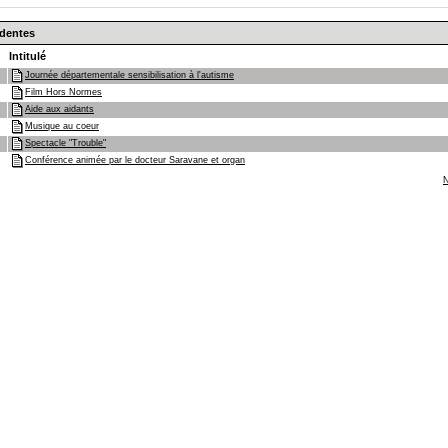
édentes
Intitulé
Journée départementale sensibilisation à l'autisme
Film Hors Normes
Aide aux aidants
Musique au coeur
Spectacle "Trouble"
Conférence animée par le docteur Saravane et organ
N