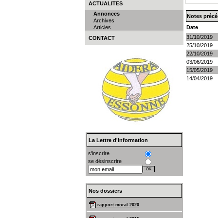
ACTUALITES
Annonces
Notes préc
Archives
Articles
Date
31/10/2019
CONTACT
25/10/2019
22/10/2019
03/06/2019
15/05/2019
14/04/2019
La Lettre d'information
s'inscrire
se désinscrire
Nos dossiers
rapport moral 2020