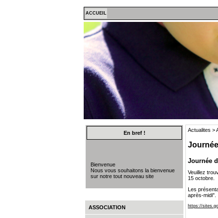
ACCUEIL
Actualites >
En bref !
Journée 
Journée d
Bienvenue
Nous vous souhaitons la bienvenue
Veuillez trou
sur notre tout nouveau site
15 octobre.
Les présenta
après-midi".
https://sites.
ASSOCIATION