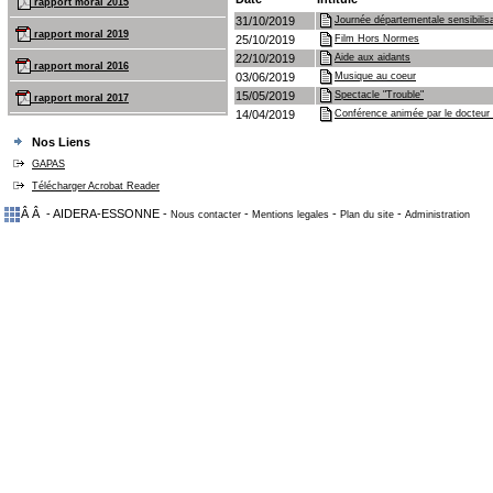
rapport moral 2015
31/10/2019
Journée départementale sensibilisa
rapport moral 2019
25/10/2019
Film Hors Normes
22/10/2019
Aide aux aidants
rapport moral 2016
03/06/2019
Musique au coeur
15/05/2019
Spectacle "Trouble"
rapport moral 2017
14/04/2019
Conférence animée par le docteur
Nos Liens
GAPAS
Télécharger Acrobat Reader
Â Â - AIDERA-ESSONNE -
-
-
-
Nous contacter
Mentions legales
Plan du site
Administration