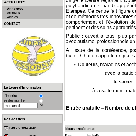
dirige le Centre régional « Doul
ACTUALITES
polyhandicap et handicap génét
Annonces
Etampes. Ce centre fait figure
Archives
et de méthodes très innovantes d
Articles
comportement et l’évolution d
CONTACT
pertinent et des soins appropriés
Public : ouvert à tous, plus pa
avec autisme, professionnels en 
A l'issue de la conférence, po
buffet. Chacun apporte un plat sa
« Douleurs, maladies et acc
avec la partic
le samedi 
La Lettre d'information
à la salle municipal
s'inscrire
se désinscrire
Entrée gratuite – Nombre de pla
Nos dossiers
rapport moral 2020
Notes précédentes
Date
Intitulé