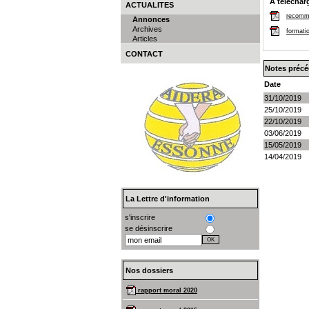
A téléchar
ACTUALITES
recomm
Annonces
Archives
formati
Articles
CONTACT
Notes préc
Date
31/10/2019
25/10/2019
22/10/2019
03/06/2019
15/05/2019
14/04/2019
La Lettre d'information
s'inscrire
se désinscrire
Nos dossiers
rapport moral 2020