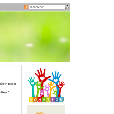
chir, utiliser
iliaux “