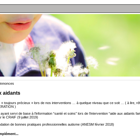
 Annonces
x aidants
 toujours précieux » lors de nos interventions … à quelque niveau que ce soit … ( à lire, réflé
RATION )
ayant servi de base à l’information “santé et soins” lors de l’intervention “aide aux aidants fam
 le CRAIF (9 juillet 2019)
ation de bonnes pratiques professionnelles autisme (ANESM février 2018)
mplément...