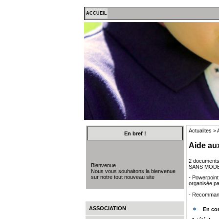
ACCUEIL
Actualites >
En bref !
Aide au
2 documents «
Bienvenue
SANS MODE
Nous vous souhaitons la bienvenue
sur notre tout nouveau site
- Powerpoint 
organisée par
- Recommand
ASSOCIATION
En co