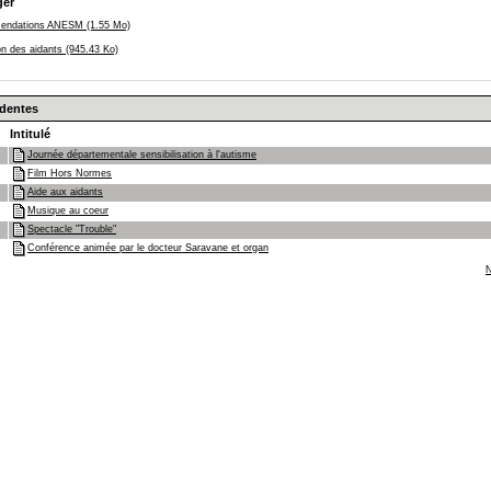
ger
endations ANESM (1.55 Mo)
on des aidants (945.43 Ko)
édentes
Intitulé
Journée départementale sensibilisation à l'autisme
Film Hors Normes
Aide aux aidants
Musique au coeur
Spectacle "Trouble"
Conférence animée par le docteur Saravane et organ
N