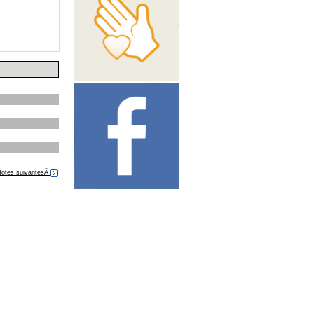
otes suivantesÂ